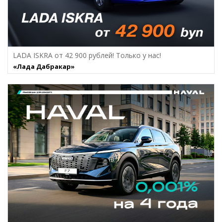
LADA ISKRA от 42 900 рублей! Только у нас!
«Лада Дабракар»