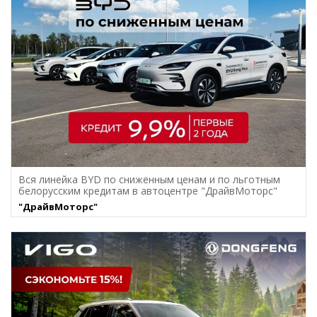
Вся линейка BYD по сниженным ценам и по льготным
белорусским кредитам в автоцентре "ДрайвМоторс"
"ДрайвМоторс"