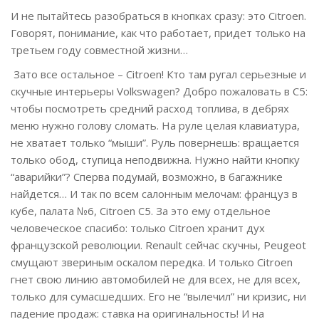
И не пытайтесь разобраться в кнопках сразу: это Citroen.
Говорят, понимание, как что работает, придет только на
третьем году совместной жизни…
Зато все остальное – Citroen! Кто там ругал серьезные и
скучные интерьеры Volkswagen? Добро пожаловать в С5:
чтобы посмотреть средний расход топлива, в дебрях
меню нужно голову сломать. На руле целая клавиатура,
не хватает только “мыши”. Руль повернешь: вращается
только обод, ступица неподвижна. Нужно найти кнопку
“аварийки”? Сперва подумай, возможно, в багажнике
найдется… И так по всем салонным мелочам: француз в
кубе, палата №6, Citroen C5. За это ему отдельное
человеческое спасибо: только Citroen хранит дух
французской революции. Renault сейчас скучны, Peugeot
смущают звериным оскалом передка. И только Citroen
гнет свою линию автомобилей не для всех, не для всех,
только для сумасшедших. Его не “вылечил” ни кризис, ни
падение продаж: ставка на оригинальность! И на