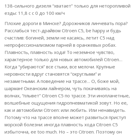
138-сильного дизеля “хватает” только для неторопливой
езды: 11,8 с с 0 до 100 км/ч
Плохие дороги в Минске? Дорожников линчевать пора?
Расслабься тест-драйвом Сitroen C5, be happy и будь
счастлив: богиней, земли не касаясь, летит C5 над
непрофессионализмом парней в оранжевых робах.
Плавность, плавность хода! То неземное чувство,
характерное только для новых автомобилей Citroen…
Когда “убираются” все стыки, все мелочи. Крупные
неровности вдруг становятся “округлыми” и
незаметными. А поведение на трассе… О, боже мой,
шарман! Океанским лайнером, чуть покачиваясь на
волнах, “плывет” Citroen C5 по трассе. Эти инопланетные,
волшебные ощущения гидропневматикой зовут. Но ее,
как и автомобили Citroen: или любить. Или ненавидеть.
Потому что на трассе вполне может развиться приступ
морской болезни: иногда плавность хода Citroen C5
избыточна, ее too much. Но – это Citroen. Поэтому он