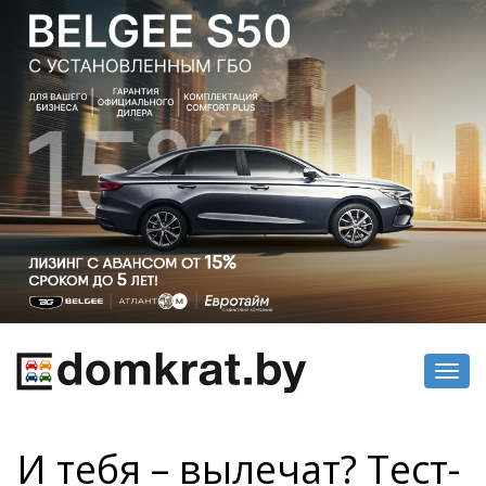
Toggl
navig
И тебя – вылечат? Тест-