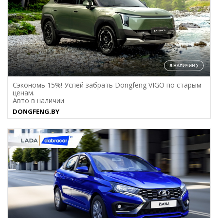
Сэкономь 15%! Успей забрать Dongfeng VIGO по старым
ценам.
Авто в наличии
DONGFENG.BY