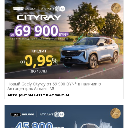
Новый Geely Cityray от 69 900 BYN* в наличии в
Автоцентрах Атлант-М!
Автоцентры GEELY в Атлант-М