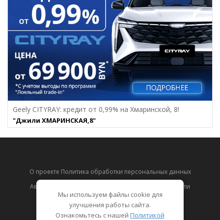
Geely CITYRAY: кредит от 0,99% на Хмаринcкой, 8!
"Джили ХМАРИНСКАЯ,8"
О проекте Политика обработки персональных данных
Автокаталог
Акции и скидки
Автодилеры
Новости
Мы используем файлы cookie для
Тест-драйвы
Отзывы
улучшения работы сайта.
Ознакомьтесь с нашей
Политикой