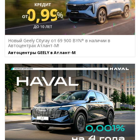
Новый Geely Cityray от 69 900 BYN* в наличии в
Автоцентрах Атлант-М!
Автоцентры GEELY в Атлант-М