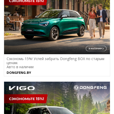
Сэкономь 15%! Успей забрать Dongfeng BOX по старым
ценам.
Авто в наличии
DONGFENG.BY