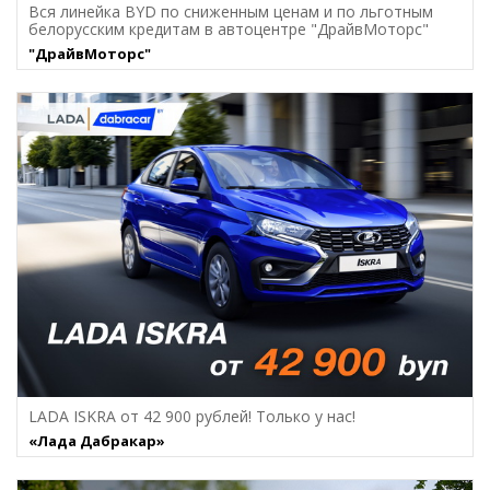
Вся линейка BYD по сниженным ценам и по льготным
белорусским кредитам в автоцентре "ДрайвМоторс"
"ДрайвМоторс"
LADA ISKRA от 42 900 рублей! Только у нас!
«Лада Дабракар»