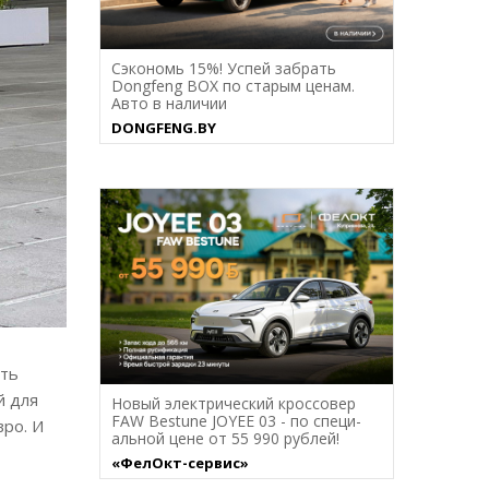
Сэкономь 15%! Успей забрать
Dongfeng BOX по старым ценам.
Авто в наличии
DONGFENG.BY
ать
й для
Новый электрический кроссовер
FAW Bestune JOYEE 03 - по специ-
ро. И
альной цене от 55 990 рублей!
«ФелОкт-сервис»