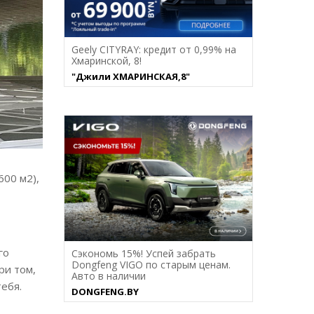
Geely CITYRAY: кредит от 0,99% на
Хмаринcкой, 8!
"Джили ХМАРИНСКАЯ,8"
600 м2),
го
Сэкономь 15%! Успей забрать
Dongfeng VIGO по старым ценам.
ри том,
Авто в наличии
ебя.
DONGFENG.BY