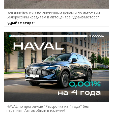
Вся линейка BYD по сниженным ценам и по льготным
белорусским кредитам в автоцентре "ДрайвМоторс"
"ДрайвМоторс"
HAVAL по программе "Рассрочка на 4 года" без
переплат. Автомобили в наличии!