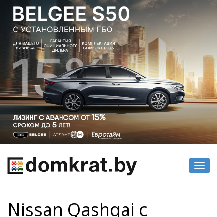
Toggl
navig
Nissan Qashqai с