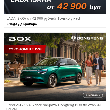
LADA ISKRA от 42 900 рублей! Только у нас!
«Лада Дабракар»
Сэкономь 15%! Успей забрать Dongfeng BOX по старым
ценам.