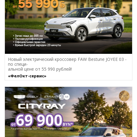
Новый электрический кроссовер FAW Bestune JOYEE 03 -
по специ-
альной цене от 55 990 рублей!
«ФелОкт-сервис»