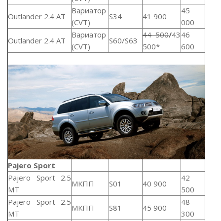
Вариатор
45
Outlander 2.4 AT
S34
41 900
(CVT)
000
Вариатор
44 500
/
43
46
Outlander 2.4 AT
S60/S63
(CVT)
500*
600
Pajero Sport
Pajero Sport 2.5
42
МКПП
S01
40 900
MT
500
Pajero Sport 2.5
48
МКПП
S81
45 900
MT
300