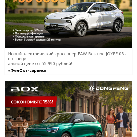
Новый электрический кроссовер FAW Bestune JOYEE 03 -
по специ-
альной цене от 55 990 рублей!
«ФелОкт-сервис»