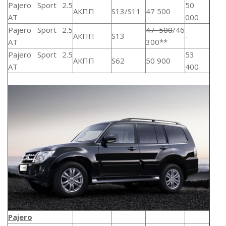
Pajero Sport 2.5
50
АКПП
S13/S11
47 500
AT
000
Pajero Sport 2.5
47 500
/46
АКПП
S13
-
AT
300**
Pajero Sport 2.5
53
АКПП
S62
50 900
AT
400
Pajero