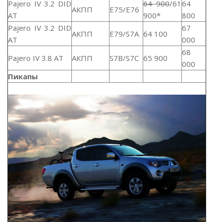
Pajero IV 3.2 DID
64 900
/61
64
АКПП
E75/E76
AT
900*
800
Pajero IV 3.2 DID
67
АКПП
E79/S7A
64 100
AT
000
68
Pajero IV 3.8 AT
АКПП
S7B/S7C
65 900
000
Пикапы