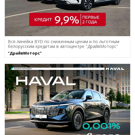
Вся линейка BYD по сниженным ценам и по льготным
белорусским кредитам в автоцентре "ДрайвМоторс"
"ДрайвМоторс"