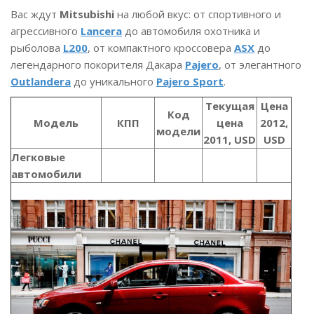
Вас ждут
Mitsubishi
на любой вкус: от спортивного и
агрессивного
Lancera
до автомобиля охотника и
рыболова
L200
, от компактного кроссовера
ASX
до
легендарного покорителя Дакара
Pajero
, от элегантного
Outlandera
до уникального
Pajero Sport
.
Текущая
Цена
Код
Модель
КПП
цена
2012,
модели
2011, USD
USD
Легковые
автомобили