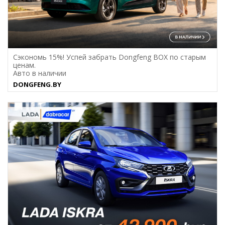
Сэкономь 15%! Успей забрать Dongfeng BOX по старым
ценам.
Авто в наличии
DONGFENG.BY