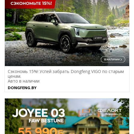
Сэкономь 15%! Успей забрать Dongfeng VIGO по старым
ценам.
Авто в наличии
DONGFENG.BY