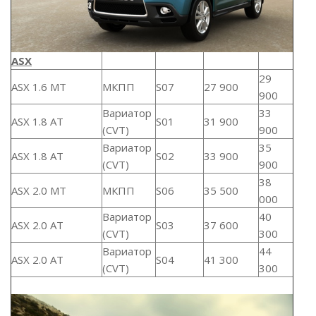
ASX
29
ASX 1.6 MT
МКПП
S07
27 900
900
Вариатор
33
ASX 1.8 AT
S01
31 900
(CVT)
900
Вариатор
35
ASX 1.8 AT
S02
33 900
(CVT)
900
38
ASX 2.0 MT
МКПП
S06
35 500
000
Вариатор
40
ASX 2.0 AT
S03
37 600
(CVT)
300
Вариатор
44
ASX 2.0 AT
S04
41 300
(CVT)
300