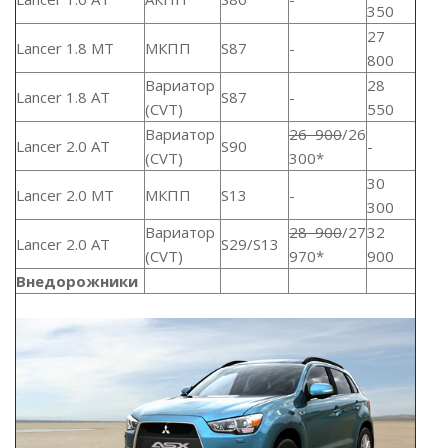
350
27
Lancer 1.8 MT
МКПП
S87
-
800
Вариатор
28
Lancer 1.8 AT
S87
-
(CVT)
550
Вариатор
26 900
/26
Lancer 2.0 AT
S90
-
(CVT)
300*
30
Lancer 2.0 МТ
МКПП
S13
-
300
Вариатор
28 900
/27
32
Lancer 2.0 AT
S29/S13
(CVT)
970*
900
Внедорожники