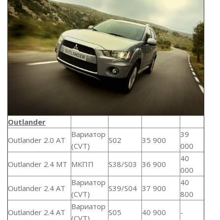
Outlander
Вариатор
39
Outlander 2.0 AT
S02
35 900
(CVT)
000
40
Outlander 2.4 MT
МКПП
S38/S03
36 900
000
Вариатор
40
Outlander 2.4 AT
S39/S04
37 900
(CVT)
800
Вариатор
Outlander 2.4 AT
S05
40 900
-
(CVT)