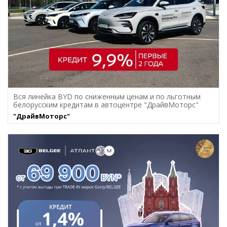
Вся линейка BYD по сниженным ценам и по льготным
белорусским кредитам в автоцентре "ДрайвМоторс"
"ДрайвМоторс"