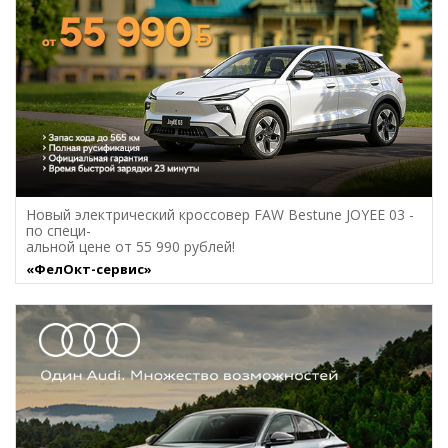
Новый электрический кроссовер FAW Bestune JOYEE 03 -
по специ-
альной цене от 55 990 рублей!
«ФелОкт-сервис»