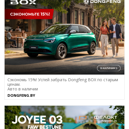
Сэкономь 15%! Успей забрать Dongfeng BOX по старым
ценам.
Авто в наличии
DONGFENG.BY