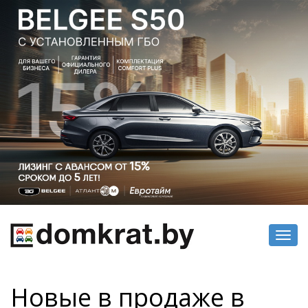
Toggl
navig
Новые в продаже в