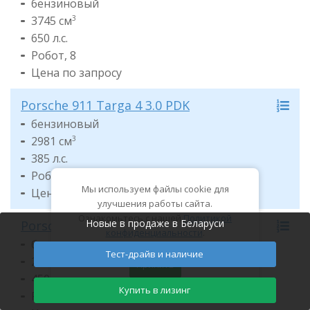
бензиновый
3745 см
3
650 л.с.
Робот, 8
Цена по запросу
Porsche 911 Targa 4 3.0 PDK
бензиновый
2981 см
3
385 л.с.
Робот, 8
Мы используем файлы cookie для
Цена по запросу
улучшения работы сайта.
Ознакомьтесь с нашей
Политикой
Новые в продаже в Беларуси
Porsche 911 Targa 4S 3.0 PDK
конфиденциальности
.
бензиновый
Тест-драйв и наличие
2981 см
3
Принять
450 л.с.
Купить в лизинг
Робот, 8